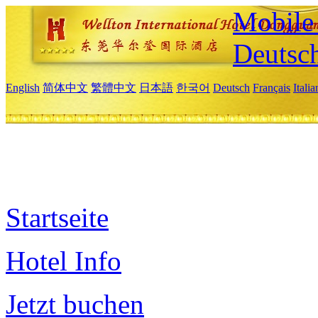
Mobile 
Deutsc
English
简体中文
繁體中文
日本語
한국어
Deutsch
Français
Itali
Startseite
Hotel Info
Jetzt buchen