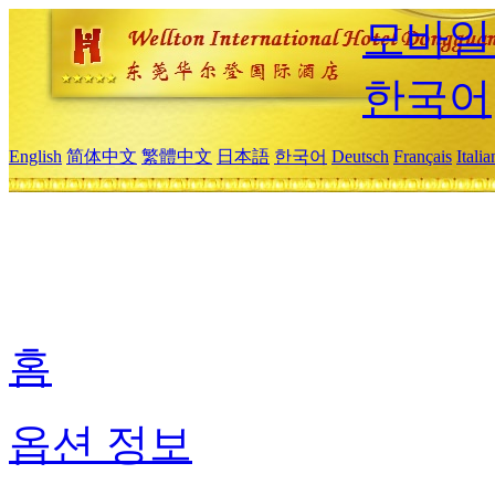
모바일
한국어
English
简体中文
繁體中文
日本語
한국어
Deutsch
Français
Itali
홈
옵션 정보