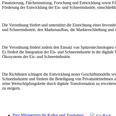
Finanzierung, Flächennutzung, Forschung und Entwicklung sowie Finan
Förderung der Entwicklung der Eis- und Schneeindustrie, einschließli
Die Verordnung fördert und unterstützt die Einrichtung eines Investit
und Schneeindustrie, den Markenaufbau, die Markterschließung und d
Die Verordnung fördert zudem den Einsatz von Spitzentechnologien wi
Es fördert die Integration der Eis- und Schneeindustrie in die digital
Ökosystems der Eis- und Schneeindustrie.
Die Richtlinien schlagen die Entwicklung neuer Geschäftsmodelle wie 
Schneeindustrie und fördern die Beteiligung von Privatunternehmen 
seine Wertschöpfungskette durch digitale Transformation zu erweiter
zu steigern.
Prev:Ministerium für Kultur und Tourismus: Fokus auf Angebot und Nachfrage zur Steuerung von Kultur- und Tourismuskonsumaktivitäten sowie Reisen.
Go Back