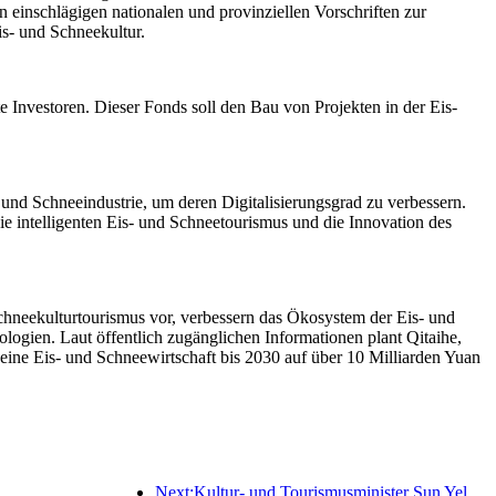
einschlägigen nationalen und provinziellen Vorschriften zur
is- und Schneekultur.
te Investoren. Dieser Fonds soll den Bau von Projekten in der Eis-
und Schneeindustrie, um deren Digitalisierungsgrad zu verbessern.
owie intelligenten Eis- und Schneetourismus und die Innovation des
Schneekulturtourismus vor, verbessern das Ökosystem der Eis- und
gien. Laut öffentlich zugänglichen Informationen plant Qitaihe,
eine Eis- und Schneewirtschaft bis 2030 auf über 10 Milliarden Yuan
Next:Kultur- und Tourismusminister Sun Yeli: Den Aufbau eines Tourismuszentrums fördern und das Angebot an qualitativ hochwertigen Tourismusprodukten erweitern.