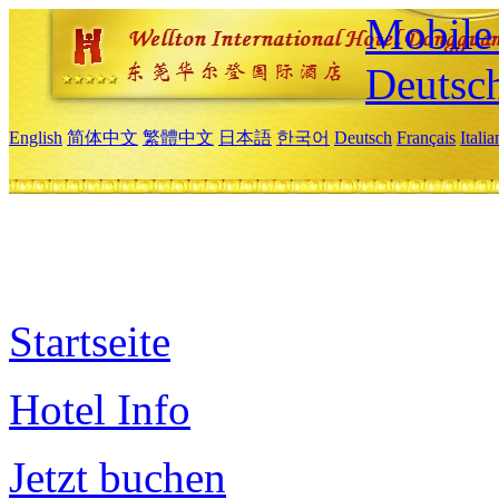
Mobile 
Deutsc
English
简体中文
繁體中文
日本語
한국어
Deutsch
Français
Itali
Startseite
Hotel Info
Jetzt buchen