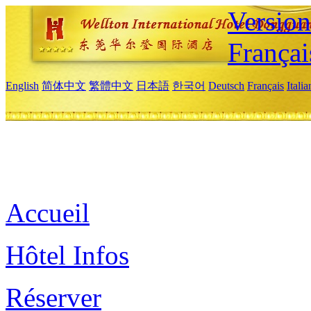
Versio
Françai
English
简体中文
繁體中文
日本語
한국어
Deutsch
Français
Itali
Accueil
Hôtel Infos
Réserver