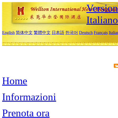
Version
Italiano
English
简体中文
繁體中文
日本語
한국어
Deutsch
Français
Itali
Home
Informazioni
Prenota ora