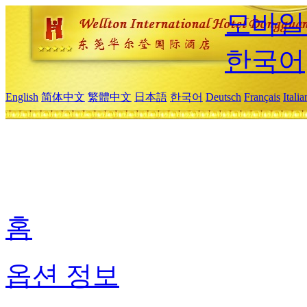
모바일
한국어
English
简体中文
繁體中文
日本語
한국어
Deutsch
Français
Itali
홈
옵션 정보