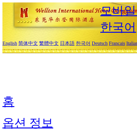
모바일
한국어
English
简体中文
繁體中文
日本語
한국어
Deutsch
Français
Itali
홈
옵션 정보