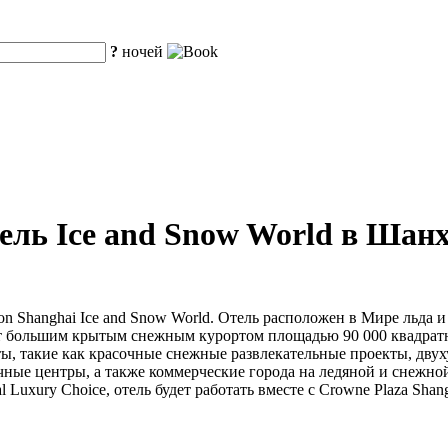
?
ночей
ль Ice and Snow World в Шан
ion Shanghai Ice and Snow World. Отель расположен в Мире льда
т большим крытым снежным курортом площадью 90 000 квадратн
кты, такие как красочные снежные развлекательные проекты, дву
ые центры, а также коммерческие города на ледяной и снежной
ntal Luxury Choice, отель будет работать вместе с Crowne Plaza S