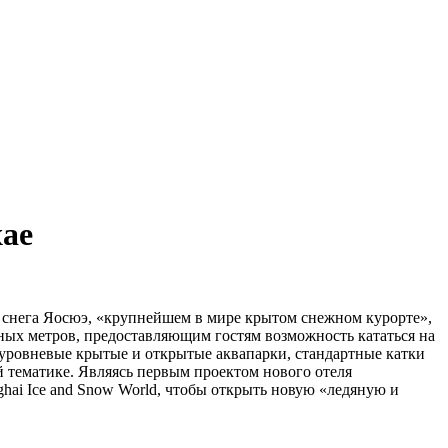
хае
 и снега Яосюэ, «крупнейшем в мире крытом снежном курорте»,
ых метров, предоставляющим гостям возможность кататься на
хуровневые крытые и открытые аквапарки, стандартные катки
 тематике. Являясь первым проектом нового отеля
hanghai Ice and Snow World, чтобы открыть новую «ледяную и