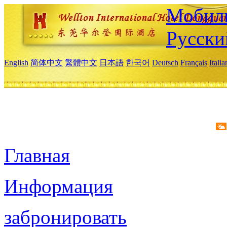
Мобиль
Русски
English
简体中文
繁體中文
日本語
한국어
Deutsch
Français
Itali
Главная
Информация
забронировать