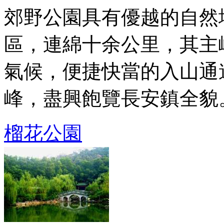
郊野公園具有優越的自然
區，連綿十余公里，其主
氣候，便捷快當的入山通
峰，盡興飽覽長安鎮全貌。山
榴花公園