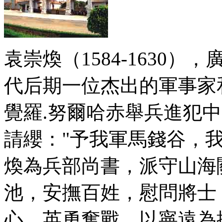
袁崇煥（1584-1630
代后期一位杰出的軍事家
覺羅.努爾哈赤舉兵進犯
請纓："予我軍馬錢谷，
煥為兵部尚書，派守山海
池，安撫百姓，慰問將士
心，英勇奮戰，以寧遠為