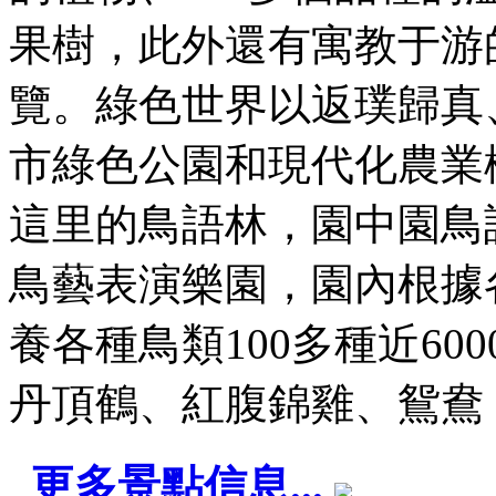
果樹，此外還有寓教于游
覽。綠色世界以返璞歸真
市綠色公園和現代化農業
這里的鳥語林，園中園鳥
鳥藝表演樂園，園內根據
養各種鳥類100多種近6
丹頂鶴、紅腹錦雞、鴛鴦，還 
更多景點信息...