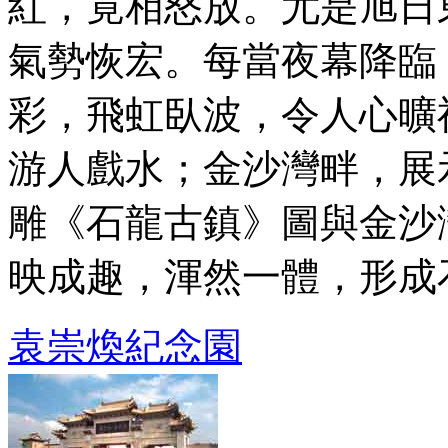
紅，竟相怒放。尤是旭日
氣勢恢宏。每當夜幕降臨
彩，飛虹臥波，令人心曠
游人戲水；金沙灣畔，展
雕《石龍古鎮》圖與金沙
映成趣，渾然一體，形成石龍
袁崇煥紀念園