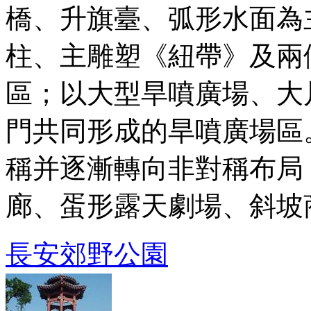
橋、升旗臺、弧形水面為
柱、主雕塑《紐帶》及兩
區；以大型旱噴廣場、大
門共同形成的旱噴廣場區
稱并逐漸轉向非對稱布局
廊、蛋形露天劇場、斜坡商業
長安郊野公園