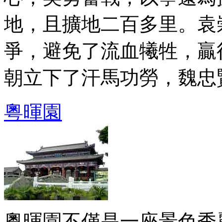
地，且擴地二百多里。袁
爭，避免了流血犧牲，贏
朝立下了汗馬功勞，魏忠賢之
粵暉園
粵暉園不僅是一座景色秀