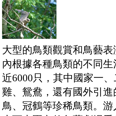
大型的鳥類觀賞和鳥藝表
內根據各種鳥類的不同生
近6000只，其中國家一
雞、鴛鴦，還有國外引進
鳥、冠鶴等珍稀鳥類。游