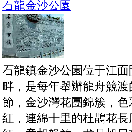
石龍金沙公園
石龍鎮金沙公園位于江面
畔，是每年舉辦龍舟競渡
節，金沙灣花團錦簇，色
紅，連綿十里的杜鵲花長