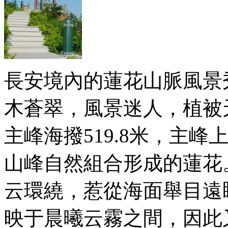
長安境內的蓮花山脈風景
木蒼翠，風景迷人，植被
主峰海撥519.8米，主
山峰自然組合形成的蓮花
云環繞，惹從海面舉目遠
映于晨曦云霧之間，因此