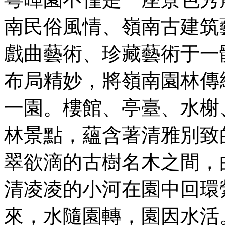
南民俗風情、嶺南古建筑
戲曲藝術、珍藏藝術于一
布局精妙，將嶺南園林傳
一園。樓館、亭臺、水榭
林景點，蘊含著清雅別致
翠欲滴的古樹名木之間，
清凌凌的小河在園中回環
來，水隨園轉，園因水活