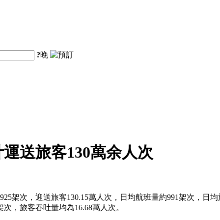
?
晚
計運送旅客130萬余人次
5架次，迎送旅客130.15萬人次，日均航班量約991架次，日均旅客
8架次，旅客吞吐量均為16.68萬人次。