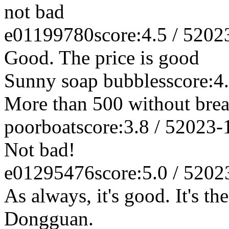
not bad
e01199780
score:4.5 / 5
202
Good. The price is good
Sunny soap bubbles
score:4.
More than 500 without brea
poorboat
score:3.8 / 5
2023-
Not bad!
e01295476
score:5.0 / 5
202
As always, it's good. It's the
Dongguan.